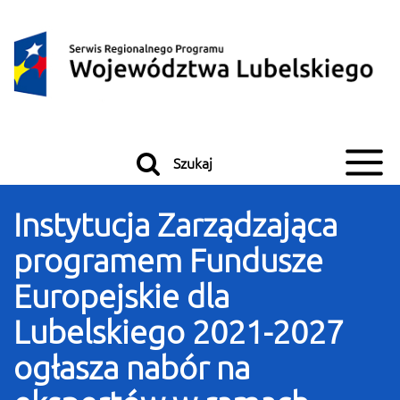
Przeskocz do treści
Przeskocz do menu
Szukaj
Instytucja Zarządzająca
programem Fundusze
Europejskie dla
Lubelskiego 2021-2027
ogłasza nabór na