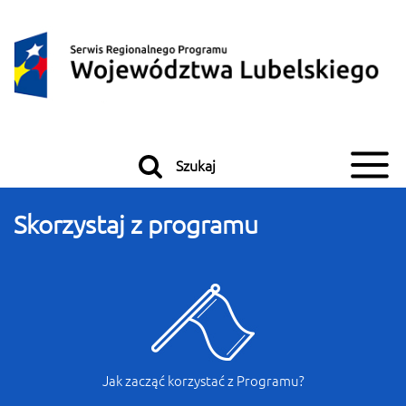
Przeskocz do treści
Przeskocz do menu
Szukaj
Serwis Regionalnego Program
Skorzystaj z programu
Jak zacząć korzystać z Programu?