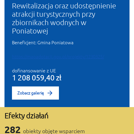
Rewitalizacja oraz udostępnienie
atrakcji turystycznych przy
zbiornikach wodnych w
Poniatowej
Beneficjent:
Gmina Poniatowa
https://mapadotacji.gov.pl/projekty/1230325/
dofinansowanie z UE
1 208 059,40 zł
Zobacz galerię
Efekty działań
282
obiekty objęte wsparciem