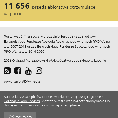
11 656
przedsiębiorstwa otrzymujące
wsparcie
Portal współfinansowany przez Unię Europejską ze środków
Europejskiego Funduszu Rozwoju Regionalnego w ramach RPO WL na
lata 2007-2013 oraz z Europejskiego Funduszu Społecznego w ramach
RPO WL na lata 2014-2020
2026 © Urząd Marszałkowski Województwa Lubelskiego w Lublinie
Wykonanie:
ADM-media
Strona korzysta z plików cookies w celu realizacji usług i zgodnie z
Polityką Plików Cookies
. Możesz określić warunki przechowywania lub
dostępu do plików cookies w Twojej przeglądarce.
OK, rozumiem