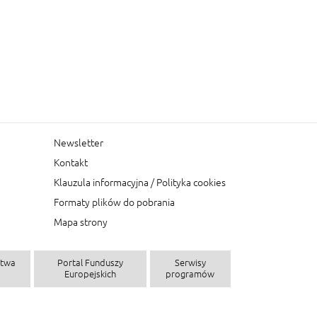
Newsletter
Kontakt
 Funduszy Europejskich w Lublinie
Sekretariat 
Klauzula informacyjna / Polityka cookies
 0.1b, 20-151 Lublin
ul. Stefczyka 3b,
Formaty plików do pobrania
tel.
Telefon:
(81) 44 16 5
Mapa strony
.pl
e-mail:
defrr@lu
ztwa
Portal Funduszy
Serwisy
Europejskich
programów