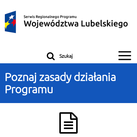
Przeskocz do treści
Przeskocz do menu
Szukaj
Poznaj zasady działania
Programu